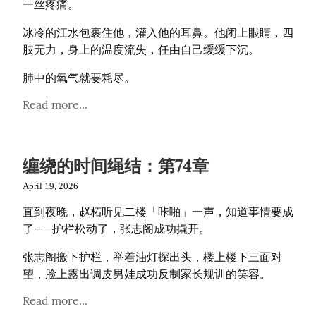
一丝疼痛。
冰冷的江水包裹住他，灌入他的耳鼻。他闭上眼睛，四
肢无力，身上的温度流失，任由自己缓缓下沉。
肺中的氧气就要耗尽。
Read more...
缠绕的时间绳结：第74章
April 19, 2026
直到夜晚，赵柘听见二楼「咔啪」一声，知道事情要成
了——护栏松动了，张志阁成功撬开。
张志阁搬下护栏，举着油灯探出头，楼上楼下三面对
望，脸上露出调皮男娃成功反制家长规训的笑容。
Read more...