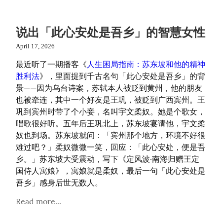
说出「此心安处是吾乡」的智慧女性
April 17, 2026
最近听了一期播客《
人生困局指南：苏东坡和他的精神
胜利法
》，里面提到千古名句「此心安处是吾乡」的背
景——因为乌台诗案，苏轼本人被贬到黄州，他的朋友
也被牵连，其中一个好友是王巩，被贬到广西宾州。王
巩到宾州时带了个小妾，名叫宇文柔奴。她是个歌女，
唱歌很好听。五年后王巩北上，苏东坡宴请他，宇文柔
奴也到场。苏东坡就问：「宾州那个地方，环境不好很
难过吧？」柔奴微微一笑，回应：「此心安处，便是吾
乡。」苏东坡大受震动，写下《定风波·南海归赠王定
国侍人寓娘》，寓娘就是柔奴，最后一句「此心安处是
吾乡」感身后世无数人。
Read more...