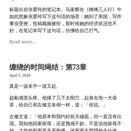
标题出自张爱玲的笔记本。马家辉在《锵锵三人行》中
如此想象张爱玲写下这句话的场景：她到了美国，写作
事业受挫，投稿频频被拒，那时候她的经济状况也不
好，在笔记本写下这句话，仿佛给自己打气。
Read more...
缠绕的时间绳结：第73章
April 5, 2026
真是一波未平一波又起。
赵柘感觉头疼。他揉了几下太阳穴，起身去泡一大壶
茶，给自己和左修文各倒一杯，道：「你说。」
左修文道：「他原本和我约好前天碰面，但一直没有出
现。我知他回家探母，还是预感不妙。不是说他探母不
好，之前他和家里关系闹僵。张家家主期望他走仕途，