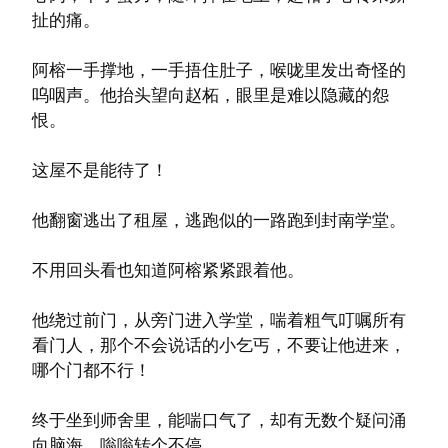
扯的痛。
阿榕一手撑地，一手捂住肚子，喉咙里发出奇怪的
呜咽声。他抬头望向赵柘，眼里是难以隐藏的怨
恨。
这屋不是能待了！
他翻窗逃出了租屋，逃跑似的一路跑到封南学堂。
不用回头看也知道阿榕紧紧跟着他。
他绕过前门，从旁门进入学堂，喘着粗气叮嘱所有
看门人，那个不会说话的小乞丐，不要让他进来，
哪个门都不行！
终于坐到师舍里，能喘口气了，却有无数个疑问涌
向脑海，嗡嗡转个不停。