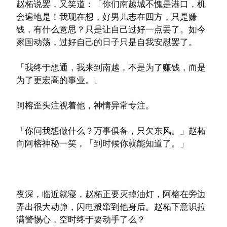
赵柘说罢，又笑道：「你们南越城不愧是港口，机
会遍地是！我现在想，好男儿志在四方，只是赚
钱，有什么意思？只是让自己过好一点罢了。如今
家国动荡，过好自己的日子只是自我安慰罢了。
「我终于想通，我来到南越，不是为了赚钱，而是
为了更宏高的事业。」
阿榕歪头注视着他，神情异常专注。
「你问我想做什么？万事俱备，只欠东风。」赵柘
向阿榕神秘一笑，「到时候你就能知道了。」
夜深，临近就寝，赵柘正要灭掉油灯，阿榕在旁边
弄出很大动静，闪电般窜到他身后。赵柘下意识拉
满警惕心，空时终于要动手了么？