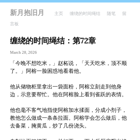
新月抱旧月
主页
缠绕的时间绳结
随笔
留
言板
缠绕的时间绳结：第72章
March 28, 2026
「今晚不想吃米，」赵柘说，「天天吃米，顶不顺
了。」阿榕一脸困惑地看着他。
他从储物柜里拿出一袋面粉，阿榕立刻走到他身
边，示意要帮忙。他在阿榕脸上看到雀跃的表情。
他也毫不客气地指使阿榕加水揉面，分成小剂子，
教他怎么做成一条条拉面。阿榕学会怎么做后，他
去备菜，腌黄瓜，炒了几份浇头。