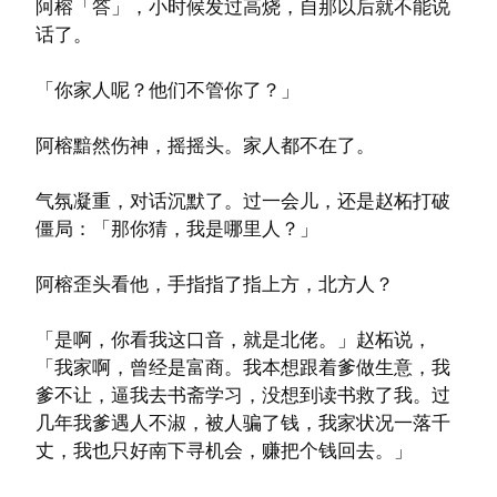
阿榕「答」，小时候发过高烧，自那以后就不能说
话了。
「你家人呢？他们不管你了？」
阿榕黯然伤神，摇摇头。家人都不在了。
气氛凝重，对话沉默了。过一会儿，还是赵柘打破
僵局：「那你猜，我是哪里人？」
阿榕歪头看他，手指指了指上方，北方人？
「是啊，你看我这口音，就是北佬。」赵柘说，
「我家啊，曾经是富商。我本想跟着爹做生意，我
爹不让，逼我去书斋学习，没想到读书救了我。过
几年我爹遇人不淑，被人骗了钱，我家状况一落千
丈，我也只好南下寻机会，赚把个钱回去。」