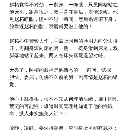
赵柘觉得不对劲，一翻身，一睁眼，只见阿榕站在
他床头，距离很近，双手背在身后，表情冷峻。他
见赵柘睁眼，愣神不过一瞬间，然后迅速俯下身，
脸靠近赵柘的脸，嘴唇就要贴上他的！
赵柘心中警铃大作，手盖上阿榕的脸用力向旁边推
开，再翻身滚向床的另一侧，一挺身滑到床尾，双
脚落地站了起来。两人在床头床尾遥望对峙。
天亮了，阿榕的眼神是他熟悉的——询问、试探、
胆怯、委屈，仿佛不久前的另一副表情是赵柘的错
觉。
他心里乱得很，根本不知从何理清头绪，脑里闪现
荒诞的可能性：难道时间管理处知道了他的性取
向，派人来实施美人计？！
冷静，冷静。要保持距离，空时身上可能有武器；