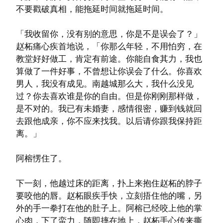
不要戳破真相，能拖延时间就拖延时间。
「我收留你，没有别的意思，你是不是误会了？」
赵柘痛心疾首地说，「你那么年轻，不用怕穷，在
教堂好好做工，肯定有前途。你能自食其力，我也
算做了一件好事，不曾想让你误会了什么。你喜欢
男人，我没有成见。南越城那么大，我什么没见
过？你去喜欢谁是你的自由。但是你刚刚那样做，
是不对的。我已有未婚妻，感情很密，赚到钱就回
去跟他成亲，你不应来找我。以后请你跟我保持距
离。」
阿榕愣住了。
下一刻，他越过床的距离，扑上来抱住赵柘的脖子
要咬他的唇。赵柘眼疾手快，立刻捂住他的嘴，另
外的手一拳打在他的肚子上。阿榕已经咬上他的掌
心肉，下了蛮力，随即摔在地上，赵柘手心传来撕