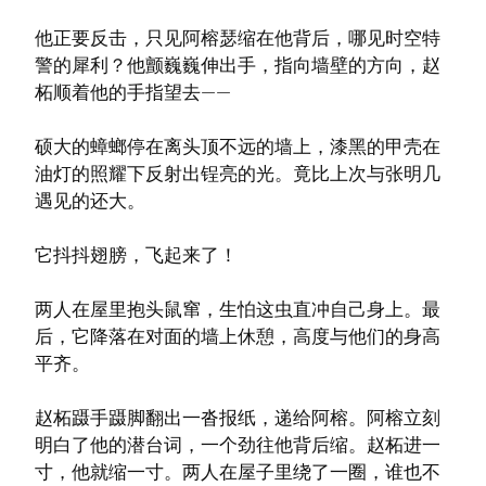
他正要反击，只见阿榕瑟缩在他背后，哪见时空特
警的犀利？他颤巍巍伸出手，指向墙壁的方向，赵
柘顺着他的手指望去——
硕大的蟑螂停在离头顶不远的墙上，漆黑的甲壳在
油灯的照耀下反射出锃亮的光。竟比上次与张明几
遇见的还大。
它抖抖翅膀，飞起来了！
两人在屋里抱头鼠窜，生怕这虫直冲自己身上。最
后，它降落在对面的墙上休憩，高度与他们的身高
平齐。
赵柘蹑手蹑脚翻出一沓报纸，递给阿榕。阿榕立刻
明白了他的潜台词，一个劲往他背后缩。赵柘进一
寸，他就缩一寸。两人在屋子里绕了一圈，谁也不