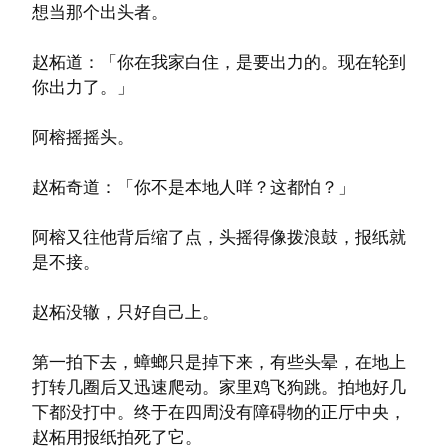
想当那个出头者。
赵柘道：「你在我家白住，是要出力的。现在轮到
你出力了。」
阿榕摇摇头。
赵柘奇道：「你不是本地人咩？这都怕？」
阿榕又往他背后缩了点，头摇得像拨浪鼓，报纸就
是不接。
赵柘没辙，只好自己上。
第一拍下去，蟑螂只是掉下来，有些头晕，在地上
打转几圈后又迅速爬动。家里鸡飞狗跳。拍地好几
下都没打中。终于在四周没有障碍物的正厅中央，
赵柘用报纸拍死了它。