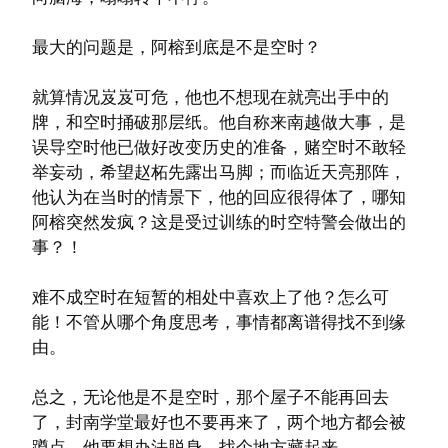
最大的问题是，阿榕到底是不是空时？
就算情况岌岌可危，他也不想现在就亮出手中的
牌，和空时捅破那层纸。他自称来南越做大事，是
误导空时他已做好改变历史的准备，赌空时不敢轻
举妄动，希望赵柘先露出马脚；而临近天亮那阵，
他认为在当时的情景下，他的回应很得体了，哪知
阿榕突然发疯？这是受过训练的时空特警会做出的
事？！
难不成空时在短暂的相处中喜欢上了他？怎么可
能！不管从哪个角度思考，事情都离谱得找不到缘
由。
总之，无论他是不是空时，那个屋子不能再回去
了，封南学堂最好也不要再来了，两个地方都会被
蹲点。他要想办法脱身，找个地方藏起来。