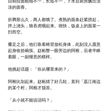
自制拉面粗细不一，长短不一，下水后厨房飘出淡
淡的面香。
折腾那么久，两人都饿了。煮熟的面条赶紧捞起，
拌上浇头，狼吞虎咽起来。很快，饭桌上的面菜一
扫而空。
餍足之后，他们靠着椅背放松身体，此刻没人愿意
起身收拾碗筷。赵柘瞥一眼旁边的阿榕，后者半眯
着眼，一副惬意的模样。
他挑起话题：「你从哪里来的？」
阿榕比划起来。赵柘猜了好几轮，直到「荔江南边
的某个村」阿榕才颔首。
「从小就不能说话吗？」