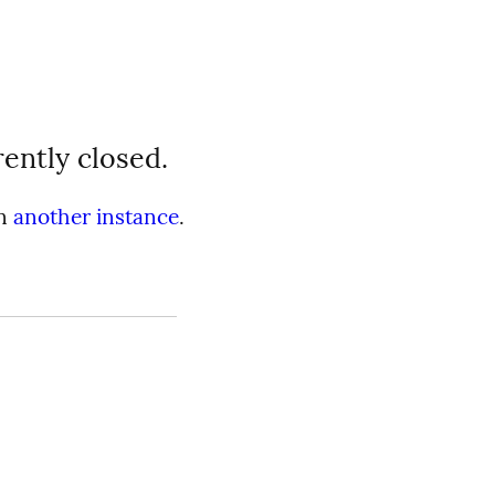
rently closed.
on
another instance
.