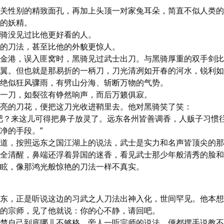
关性别的精致面孔，再加上头顶一对家兔耳朵，简直不似人类的
的妖精。

骑没见过比他更好看的人。

的刀法，甚至比他的外貌更惊人。

金港，误入匪窝时，黑骑见过武士出刀。与黑骑厚重的双手剑比
翼。但也就是那易折的一柄刀，刀光清冽如开春的河水，锐利如
绝似狂风骤雨，有劈山分海、斩断万物的气势。

一刀，如裂弦有铮然响声，而后万籁俱寂。

亮的刀花，便把这刀光收进鞘里去。他对黑骑笑了笑：

吧？来这儿可得把鼻子放灵了。远东各州皆善调香，人贩子习惯
净的手段。”

道，按照远东之国江湖上的说法，武士是实力和名声皆顶尖的那
全清醒，鼻端还浮着异国的迷香，看见武士那少年般清秀的脸和
眩，像那鸿光般惊艳的刀法一样不真实。
东，正是听说这边的习武之人刀法出神入化，世间罕见。他本想
的宗师，见了他就说：你的心不静，请回吧。

楚自己到底哪儿不够格，旁人一听宗师的说法，便都摆手说教不