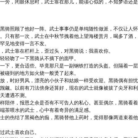
一旁，闭眼休息时，武士靠在那儿，能读心似的，不知梦语还是
黑骑照顾了他好一阵。武士事事仍是单纯随性做派，不仅让人怀
。只有那一次，武士在中秋节拽着他上望海楼赏月，喝多了酒，
罕见地变得一言不发。

，武士靠在栏杆上，歪过头，对黑骑说：我喜欢你。

轻轻吻了一下黑骑从不摘下的面甲。

一下，更合适些。毕竟那只是一副钢铁打造的头盔。但隔着一层
被碰到的地方如火烧一般烫了起来。

放，时好男风，漂亮的小伙子和姑娘一样受欢迎。黑骑偶有担忧
觊觎。以前有刀法傍身还算好，现在的武士就像被拔了尖牙和利
天遭遇不测。

样陪伴，报恩之余是否有不可告人的私心。甚至偶尔，黑骑看着
端茶喂水的武士，心中有着奇异的满足感。

士的伤结了黑褐色的痂，黑骑替他上药时，觉得那像两道束着他
过武士喜欢自己。
