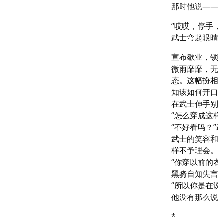
那时他说——
“哎哎，停手
武士弯起眼睛
宣布歇业，锁
微雨靡靡，无
态。这幅扮相
知该如何开口
在武士伸手别
“怎么穿成这样
“不好看吗？
武士的笑容和
样不予理会。
“你穿以前的衣
黑骑自知失言
“所以你是在说
他没有那么说
*
