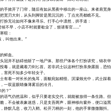
的手掀开了门帘，随后有如从黑夜中移出的一座山。来者肩宽身
把宽刃大剑，从头到脚皆是黑沉沉的，丁点光亮都瞧不见。

打扮无论如何不像来寻乐。打手心中凛然，拱手道：

时候不早，小店不时就要歇业了，烦请客官……”

寒暄：

板，叫他出来。”
的鲜血。

头冠并不妨碍他斩了一地尸体。那些尸体各个打扮讲究，锦衣华
投毒，就是藏着刀剑匕首。若非武士以这种打扮亲身露面，恐怕
，害死不知多少年轻女子。

士有着一对长长的兔耳，面貌宛如精怪。溟濛烛光中，武士踩着
，一双蓝眼睛像薄雾后的冷月。

的？”

的语气仍然温和，似乎只要老实交代，就能被放得一条生路。但
脆，不会被表象迷惑，只是支吾两声，眼神移向窗外，便口溢黑
，静默几息，收刀入鞘。松开刀柄的一刻，他的手掌微微颤抖。