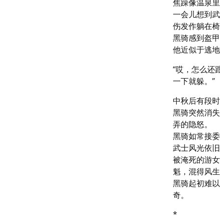
焦躁像温泉里
一会儿想到武
伤发作躺在椅
黑骑感到盔甲
他近似于逃地
“哎，怎么还
一下就躲。”
中秋后有段时
黑骑突然消失
弄的隐怒。

黑骑如常接委
武士风光依旧
被淹死的游女
魁，混得风生
黑骑起初难以
奇。
*
