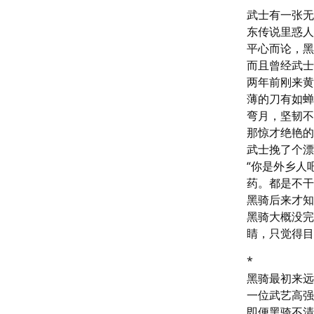
武士有一张无
东传说里惑人
平心而论，黑
而且曾经武士
两年前刚来黄
薄的刀有如蝉
弯月，坚韧不
那惊才绝艳的
武士挽了个漂
“你是外乡人
药。都是不干
黑骑后来才知
黑骑大概没完
睛，只觉得目
*

黑骑最初来远
一位武艺高强
即便黑骑不清