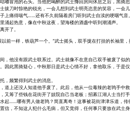
咕嘟冒泡的石头。当他把喝醉的武士搀回房间休息之后，黑骑思
士拔刀时惊艳的锐光，一会儿想到武士明亮恣意的笑容，一会儿
子上痛得喘气……还有不久前隔着房门听到武士自渎的哽咽气音。
里涌起热意，像在中秋这夜，望海楼的酒盏中听到潮涌声。

离开了。
跟以前一样，铁葫芦一个。”武士摇头，双手拢在打挂的长袖里，
间，他没有跟武士联系过。武士就像不在意自己双手被废了似的
。因此黑骑疑心，中秋那日是武士心情不好，拿他取乐，于是仅
托，频繁得到武士的消息。

，道上还没人知道他手废了。此后，他从一位毒辣的老鸨手中救
，又筹了些钱在花街开了妓院自己当老板；招募江湖人士当打手
水起……哪有男人做老鸨？简直离奇！这事被花街津津乐道，传
置信，不知这人犯什么毛病，但又觉得，任何事只要放在武士身