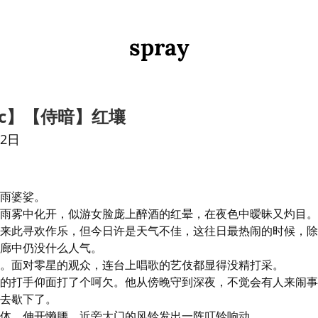
spray
4oc】【侍暗】红壤
22日
雨婆娑。

雨雾中化开，似游女脸庞上醉酒的红晕，在夜色中暧昧又灼目。
来此寻欢作乐，但今日许是天气不佳，这往日最热闹的时候，除
廊中仍没什么人气。

。面对零星的观众，连台上唱歌的艺伎都显得没精打采。

的打手仰面打了个呵欠。他从傍晚守到深夜，不觉会有人来闹事
去歇下了。

体，伸开懒腰，近旁大门的风铃发出一阵叮铃响动。