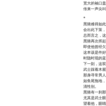
宽大的袖口盖
传来一声尖叫
*

黑骑难得如此
会出此下策，
总而言之，这
黑骑再次挥起
即使他曾经欠
这本该是件好
时隐时现的蓝
下一刻，这双
武士踩着木屐
那身寻常男人
如鱼尾拖地，
清性别。

黑骑有一刹那
尤其是武士眼
望着他，眼睛