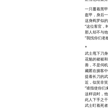
一只覆着黑甲
盔甲，身后一
这身阎罗似的
“这位客官，
那人却不与他
“我找你们老
*

武士甩下刀身
花魁的裙裾和
善，不是伺机
藏匿在掮客中
提着长刀的武
近，似笑非笑
“谁指使你们来
这样说时，他
此人下手之干
武士盯着死者