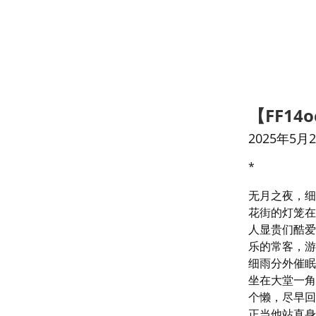
【FF1
2025年5月
*
无月之夜，细
花街的灯笼在
人显贵们酷爱
乐的常客，游
细雨分外催眠
坐在大堂一角
个懒，尽早回
正当他站直身