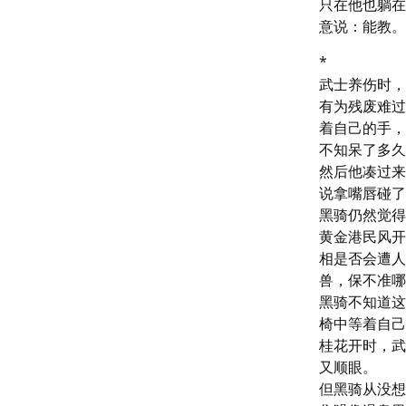
只在他也躺在
意说：能教。
*

武士养伤时，
有为残废难过
着自己的手，
不知呆了多久
然后他凑过来
说拿嘴唇碰了
黑骑仍然觉得
黄金港民风开
相是否会遭人
兽，保不准哪
黑骑不知道这
椅中等着自己
桂花开时，武
又顺眼。

但黑骑从没想