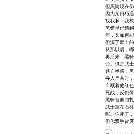
但黑骑现在仍
因为某日巧遇
找我啊，我教
黑骑早已猜到
年，又如何能
但源于武士的
从那以后，哪
再后来，黑骑
命。也是武士
逃亡半路，黑
寻人尸首时，
血顺着他红色
死战，反倒像
黑骑替他包扎
武士靠在石柱
呢。你死了，
但你双手皆废
口。
