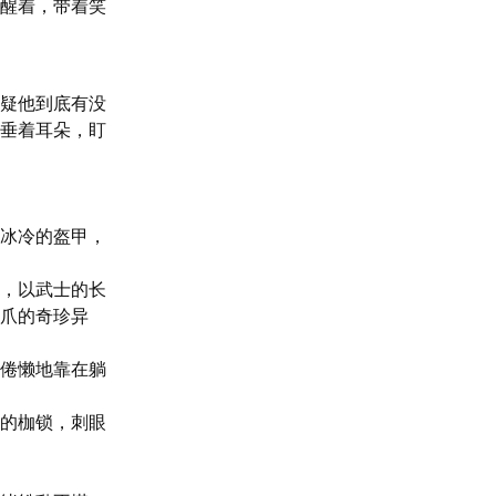
醒着，带着笑
疑他到底有没
垂着耳朵，盯
冰冷的盔甲，
，以武士的长
爪的奇珍异
倦懒地靠在躺
的枷锁，刺眼