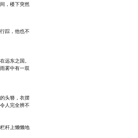
间，楼下突然
行踪，他也不
在远东之国。
雨雾中有一双
的头簪，衣摆
令人完全辨不
栏杆上懒懒地