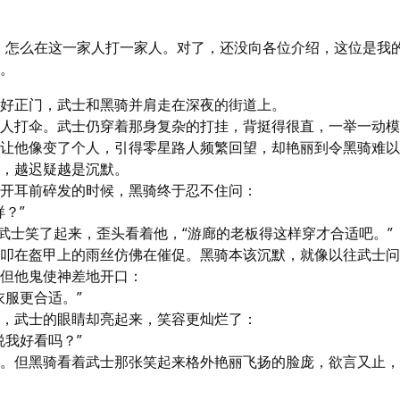
，怎么在这一家人打一家人。对了，还没向各位介绍，这位是我的朋
。
好正门，武士和黑骑并肩走在深夜的街道上。

人打伞。武士仍穿着那身复杂的打挂，背挺得很直，一举一动模
让他像变了个人，引得零星路人频繁回望，却艳丽到令黑骑难以
，越迟疑越是沉默。

开耳前碎发的时候，黑骑终于忍不住问：

？”

”武士笑了起来，歪头看着他，“游廊的老板得这样穿才合适吧。”

叩在盔甲上的雨丝仿佛在催促。黑骑本该沉默，就像以往武士问
但他鬼使神差地开口：

服更合适。”

，武士的眼睛却亮起来，笑容更灿烂了：

我好看吗？”

。但黑骑看着武士那张笑起来格外艳丽飞扬的脸庞，欲言又止，