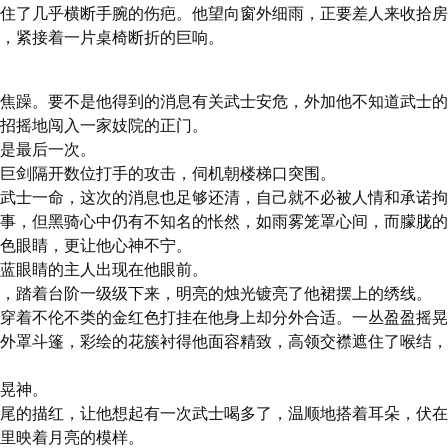
住了几乎横断手腕的伤疤。他望向窗外细雨，正要差人来收拾房
，紧接着一片桌椅断折的巨响。
焦躁。要不是他得到的消息有关武士安危，外加他不知道武士的
招摇地闯入一家妓院的正门。

是最后一次。

巨剑隔开数位打手的攻击，伺机朝楼梯口突围。

武士一命，这次的消息也足够还清，自己就不必被人情和承诺拘
事，但黑骑心中仍有不知名的怅然，如雨雾笼罩心间，而朦胧的
色眼睛，更让他心神不宁。

蓝眼睛的主人出现在他眼前。

，踏着台阶一级级下来，明亮的烛光镀亮了他裙摆上的绣线。

穿着不伦不类的金红色打挂在他身上却分外合适。一丛盈盈摇晃
外罩斗篷，彩绘的花簇衬得他面容精致，高领交襟遮住了喉结，
晃神。

尾的描红，让他想起有一次武士喝多了，温顺地搭着耳朵，伏在
里映着月亮的模样。
