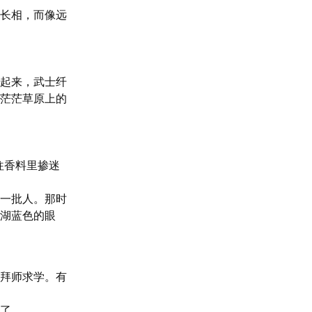
长相，而像远
起来，武士纤
茫茫草原上的
往香料里掺迷
一批人。那时
湖蓝色的眼
拜师求学。有
了。
