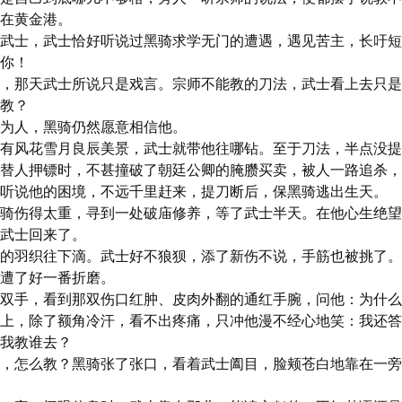
在黄金港。

武士，武士恰好听说过黑骑求学无门的遭遇，遇见苦主，长吁短
你！

，那天武士所说只是戏言。宗师不能教的刀法，武士看上去只是
教？

为人，黑骑仍然愿意相信他。

有风花雪月良辰美景，武士就带他往哪钻。至于刀法，半点没提
替人押镖时，不甚撞破了朝廷公卿的腌臜买卖，被人一路追杀，
听说他的困境，不远千里赶来，提刀断后，保黑骑逃出生天。

骑伤得太重，寻到一处破庙修养，等了武士半天。在他心生绝望
武士回来了。

的羽织往下滴。武士好不狼狈，添了新伤不说，手筋也被挑了。
遭了好一番折磨。

双手，看到那双伤口红肿、皮肉外翻的通红手腕，问他：为什么
上，除了额角冷汗，看不出疼痛，只冲他漫不经心地笑：我还答
我教谁去？

，怎么教？黑骑张了张口，看着武士阖目，脸颊苍白地靠在一旁