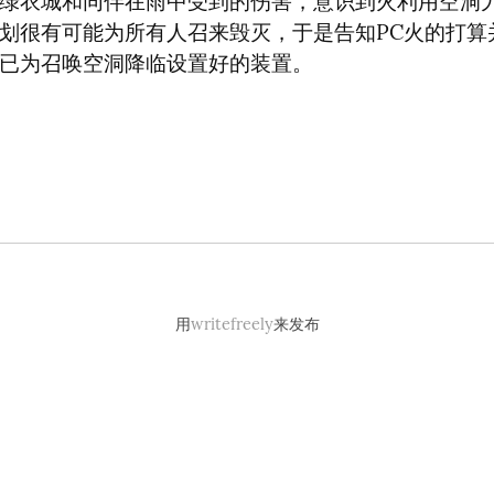
绿衣城和同伴在雨中受到的伤害，意识到火利用空洞
划很有可能为所有人召来毁灭，于是告知PC火的打算
已为召唤空洞降临设置好的装置。
用
writefreely
来发布