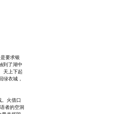
于是要求银
接触到了湖中
。天上下起
回绿衣城，
战。火借口
梦语者的空洞