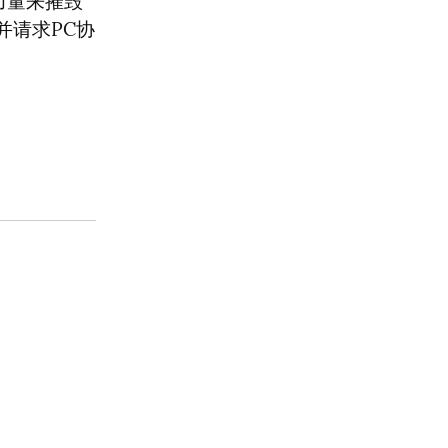
力量来摧毁
并请求PC协