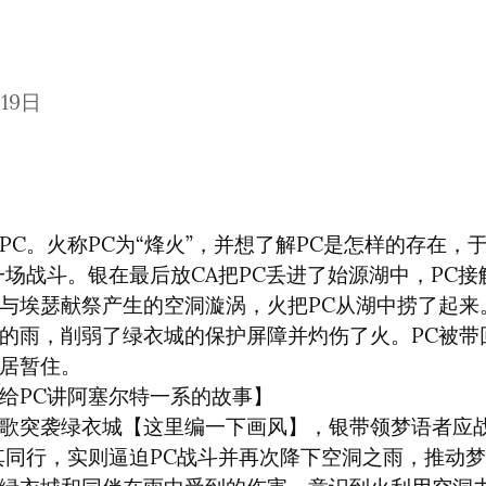
月19日
PC。火称PC为“烽火”，并想了解PC是怎样的存在，
一场战斗。银在最后放CA把PC丢进了始源湖中，PC
与埃瑟献祭产生的空洞漩涡，火把PC从湖中捞了起来
的雨，削弱了绿衣城的保护屏障并灼伤了火。PC被带
居暂住。

给PC讲阿塞尔特一系的故事】

歌突袭绿衣城【这里编一下画风】，银带领梦语者应
其同行，实则逼迫PC战斗并再次降下空洞之雨，推动