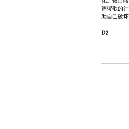
化。银目睹
德缪歌的计
助自己破坏
D2