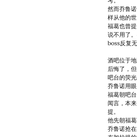
考。

然而乔鲁诺
样从他的世
福葛也曾提
说不用了。
boss反复
酒吧位于地
后悔了，但
吧台的荧光
乔鲁诺用眼
福葛朝吧台
闻言，本来
提。

他先朝福葛
乔鲁诺抢在