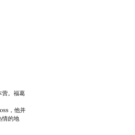
本营。福葛
ss，他并
热情的地