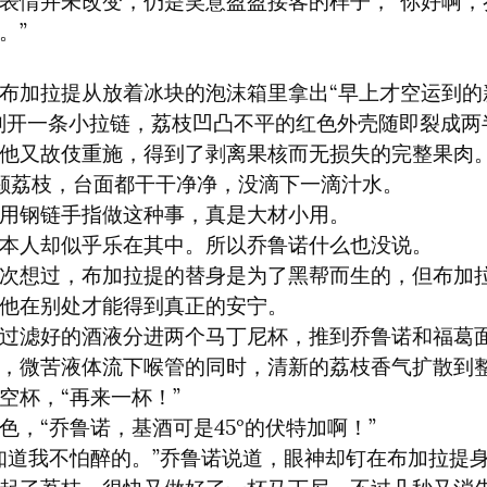
表情并未改变，仍是笑意盈盈接客的样子，“你好啊，
。”
布加拉提从放着冰块的泡沫箱里拿出“早上才空运到的
划开一条小拉链，荔枝凹凸不平的红色外壳随即裂成两
他又故伎重施，得到了剥离果核而无损失的完整果肉
颗荔枝，台面都干干净净，没滴下一滴汁水。

用钢链手指做这种事，真是大材小用。

本人却似乎乐在其中。所以乔鲁诺什么也没说。

次想过，布加拉提的替身是为了黑帮而生的，但布加
他在别处才能得到真正的安宁。

过滤好的酒液分进两个马丁尼杯，推到乔鲁诺和福葛
，微苦液体流下喉管的同时，清新的荔枝香气扩散到整
空杯，“再来一杯！”

色，“乔鲁诺，基酒可是45°的伏特加啊！”

知道我不怕醉的。”乔鲁诺说道，眼神却钉在布加拉提身