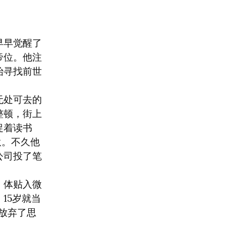
早早觉醒了
帝位。他注
始寻找前世
无处可去的
整顿，街上
促着读书
伙。不久他
公司投了笔
，体贴入微
15岁就当
都放弃了思