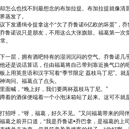
却怎么也找不到最想念的布加拉提。布加拉提就像清
界蒸发了。

议下发通缉令捉拿这个“欠了乔鲁诺6亿欧的坏蛋”，乔
乔鲁诺说只是朋友，不用这么大张旗鼓。福葛第一次
无常。
下一层，拥有酒吧特有的湿润沉闷的空气。乔鲁诺几
他还是说话算话，任由福葛将自己带到靠近换气口的
板上用英意语和汉字写着“季节限定 荔枝马丁尼”。就
神询问。福葛点了点头。

里面喊，“晚上好，我们要两杯荔枝马丁尼。”

蹲着的酒保便端着一个小泡沫箱站了起来。这可不就
打招呼，“呀，福葛，好久不见。”又问福葛带来的同伴
福葛之前开口道，“我是乔鲁诺•乔巴拿，是福葛的上司。