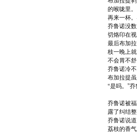
布加拉提剥
的喉咙里。

再来一杯。
乔鲁诺没数
切烙印在视
最后布加拉
枝一晚上就
不会胃不舒
乔鲁诺冷不
布加拉提虽
“是吗。”
乔鲁诺被福
露了纠结整
乔鲁诺说道
荔枝的香气