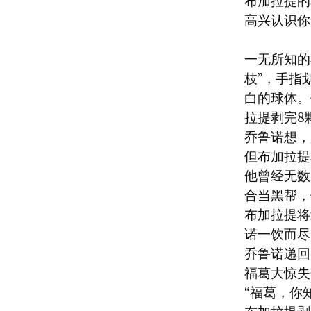
布加拉提的
高兴认识你
一无所知的
枝”，手指
白的球体。
拉提剥完8
乔鲁诺想，
但布加拉提
他曾经无数
合当黑帮，
布加拉提将
诺一饮而尽
乔鲁诺递回
福葛大惊失
“福葛，你