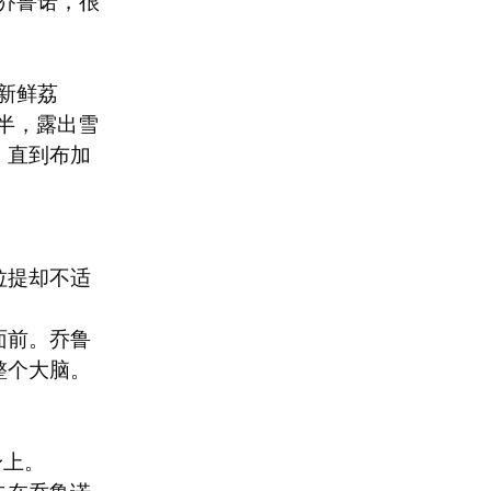
乔鲁诺，很
新鲜荔
半，露出雪
。直到布加
拉提却不适
面前。乔鲁
个大脑。

上。
