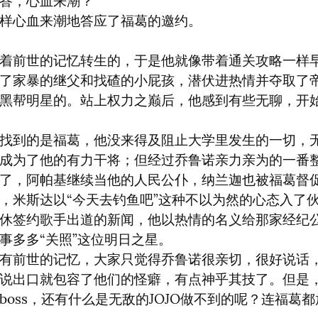
答，心血来潮？

样心血来潮地答应了福葛的邀约。
着前世的记忆转生的，于是他就像带着通关攻略一样
了家暴的继父和找碴的小屁孩，潜伏进热情并夺取了
黑帮明星的。站上权力之巅后，他感到有些无聊，开
找到的是福葛，他没来得及阻止大学里发生的一切，
成为了他的有力干将；但经过乔鲁诺亲力亲为的一番
了，阿帕基继续当他的人民公仆，纳兰迦也被福葛督
，米斯达以“今天去钓鱼吧”这种不以为然的心态入了
休签约歌手出道的新闻，他以热情的名义给那家经纪
事多多“关照”这位明日之星。

有前世的记忆，大家只觉得乔鲁诺很亲切，很好说话
说出口就包容了他们的怪癖，有点神乎其技了。但是，
boss，还有什么是无敌的JOJO做不到的呢？连福葛