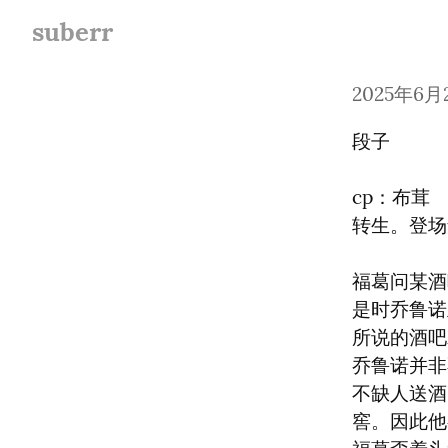
suberr
2025年6月
段子
cp：布茸

转生。登场
福葛问某酒
是时乔鲁诺
所说的酒吧
乔鲁诺并非
不缺人送酒
窖。因此他