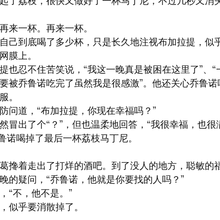
起了荔枝，很快又做好了一杯马丁尼，不过几秒又消
再来一杯。再来一杯。

自己到底喝了多少杯，只是长久地注视布加拉提，似
网膜上。

提也忍不住苦笑说，“我这一晚真是被困在这里了”、“
要被乔鲁诺吃完了虽然我是很感激”。他还关心乔鲁诺
服。

防问道，“布加拉提，你现在幸福吗？”

然冒出了个“？”，但也温柔地回答，“我很幸福，也很满
乔鲁诺喝掉了最后一杯荔枝马丁尼。
葛搀着走出了打烊的酒吧。到了没人的地方，聪敏的
晚的疑问，“乔鲁诺，他就是你要找的人吗？”

，“不，他不是。”

，似乎要消散掉了。