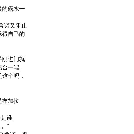
晨的露水一
鲁诺又阻止
觉得自己的
乎刚进门就
吧台一端。
是这个吗，
是布加拉
是谁。

”
