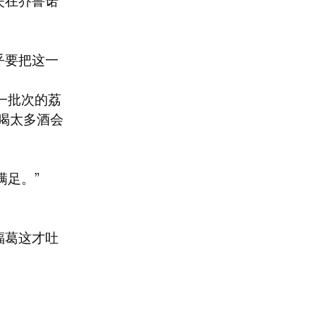
失在乔鲁诺
乎要把这一
一批次的荔
喝太多酒会
足。”

福葛这才吐