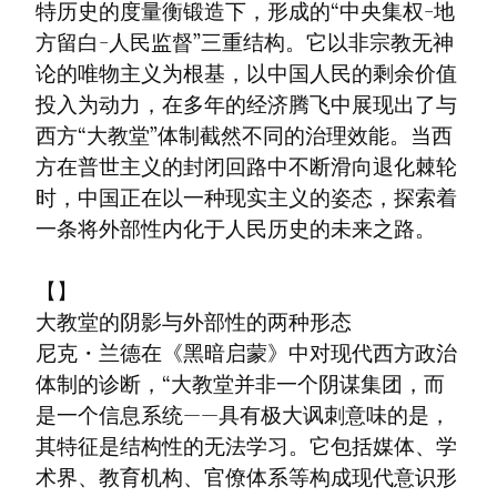
特历史的度量衡锻造下，形成的“中央集权-地
方留白-人民监督”三重结构。它以非宗教无神
论的唯物主义为根基，以中国人民的剩余价值
投入为动力，在多年的经济腾飞中展现出了与
西方“大教堂”体制截然不同的治理效能。当西
方在普世主义的封闭回路中不断滑向退化棘轮
时，中国正在以一种现实主义的姿态，探索着
一条将外部性内化于人民历史的未来之路。
【】

大教堂的阴影与外部性的两种形态

尼克・兰德在《黑暗启蒙》中对现代西方政治
体制的诊断，“大教堂并非一个阴谋集团，而
是一个信息系统——具有极大讽刺意味的是，
其特征是结构性的无法学习。它包括媒体、学
术界、教育机构、官僚体系等构成现代意识形